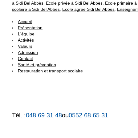
à Sidi Bel Abbès
,
Ecole privée à Sidi Bel Abbès
,
Ecole primaire à
scolaire à Sidi Bel Abbès
,
Ecole agrée Sidi Bel Abbès
,
Enseigneme
Accueil
Présentation
L'équipe
Activités
Valeurs
Admission
Contact
Santé et prévention
Restauration et transport scolaire
Tél. :
048 69 31 48
ou
0552 68 65 31